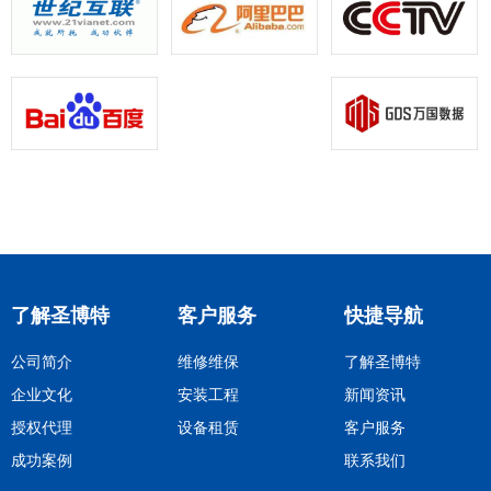
了解圣博特
客户服务
快捷导航
公司简介
维修维保
了解圣博特
企业文化
安装工程
新闻资讯
授权代理
设备租赁
客户服务
成功案例
联系我们