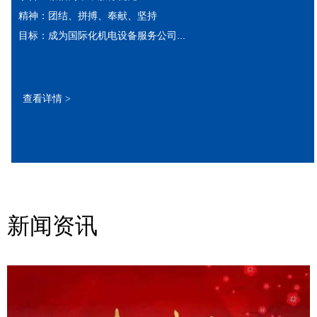
精神：团结、拼搏、奉献、坚持
目标：成为国际化机电设备服务公司...
查看详情 >
新闻资讯